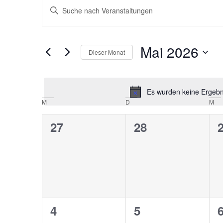
Veranstaltungen
Bitte
Schlüsselwort
Suche
eingeben.
Suche
nach
und
Veranstaltungen
Mai 2026
Schlüsselwort.
Dieser Monat
Ansichten,
Datum
wählen.
Navigation
Es wurden keine Ergebni
Kalender
M
D
M
von
0
0
27
28
Veranstaltungen
Veranstaltungen,
Veranstaltunge
V
0
0
4
5