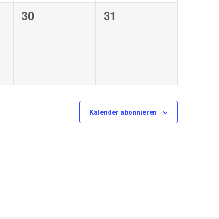
0
0
30
31
ungen,
Veranstaltungen,
Veranstaltungen,
Kalender abonnieren