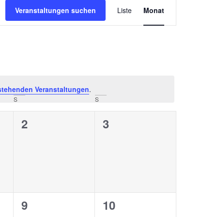
Veranstaltun
Veranstaltungen suchen
Liste
Monat
Ansichten-
Navigation
stehenden Veranstaltungen
.
S
S
0
0
2
3
ungen,
Veranstaltungen,
Veranstaltungen,
0
0
9
10