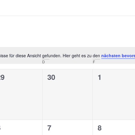
sse für diese Ansicht gefunden. Hier geht es zu den
nächsten bevor
Hinweis
D
F
0
0
0
29
30
1
n,
eranstaltungen,
Veranstaltungen,
Veranstalt
0
0
0
6
7
8