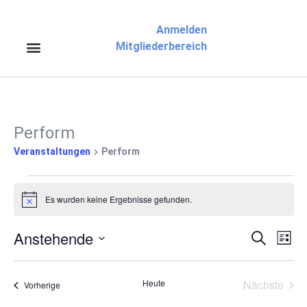
Anmelden
Mitgliederbereich
Perform
Veranstaltungen
Perform
Es wurden keine Ergebnisse gefunden.
Hinweis
Anstehende
Veran
Ve
Suche
Liste
Datum
An
Suche
wählen.
Na
Vera
Heute
Nächste
Veranstaltungen
Vorherige
und