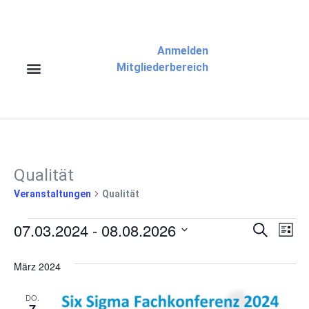
Anmelden
Mitgliederbereich
Qualität
Veranstaltungen
Qualität
07.03.2024
 - 
08.08.2026
Veran
Ve
Suche
Liste
Datum
An
Suche
wählen.
März 2024
Na
und
DO.
7