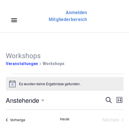
Anmelden
Mitgliederbereich
Workshops
Veranstaltungen
Workshops
Es wurden keine Ergebnisse gefunden.
Hinweis
Anstehende
Veran
Ve
Suche
Liste
Datum
An
Suche
wählen.
Na
Vera
Heute
Nächste
Veranstaltungen
Vorherige
und