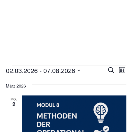
02.03.2026
 - 
07.08.2026
Veran
Ve
Suche
Liste
Datum
An
Suche
wählen.
März 2026
Na
und
MO.
Ansich
2
Navig