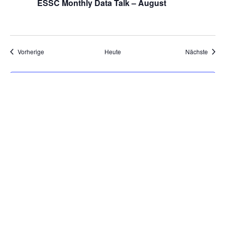
ESSC Monthly Data Talk – August
Veranstaltungen
Veran
Vorherige
Heute
Nächste
Kalender abonnieren
Impressum