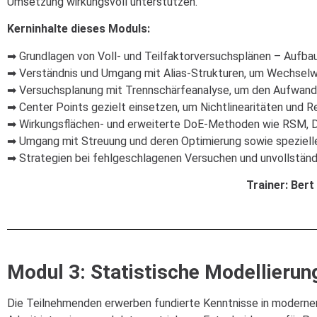
Umsetzung wirkungsvoll unterstützen.
Kerninhalte dieses Moduls:
➡ Grundlagen von Voll- und Teilfaktorversuchsplänen – Aufbau,
➡ Verständnis und Umgang mit Alias-Strukturen, um Wechselwi
➡ Versuchsplanung mit Trennschärfeanalyse, um den Aufwand 
➡ Center Points gezielt einsetzen, um Nichtlinearitäten und R
➡ Wirkungsflächen- und erweiterte DoE-Methoden wie RSM, D-o
➡ Umgang mit Streuung und deren Optimierung sowie speziell
➡ Strategien bei fehlgeschlagenen Versuchen und unvollständ
Trainer: Ber
Modul 3: Statistische Modellierun
Die Teilnehmenden erwerben fundierte Kenntnisse in moderner 