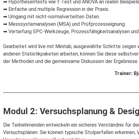
➡ Hypothesentests wie t-Test und ANOVA an realen Beispielen
➡ Einfache und multiple Regression in der Praxis.
➡ Umgang mit nicht-normalverteilten Daten.
➡ Messsystemanalysen (MSA) und Prüfprozesseignung.
➡ Vertiefung SPC-Werkzeuge, Prozessfähigkeitsanalysen und T
Gearbeitet wird live mit Minitab; ausgewählte Schritte zeigen 
anderen Statistikpaketen arbeiten, können Sie diese selbstve
der Methoden und die gemeinsame Diskussion der Ergebnisse.
Trainer: B
Modul 2: Versuchsplanung & Desig
Die Teilnehmenden entwickeln ein sicheres Verständnis für de
Versuchsplänen. Sie können typische Stolperfallen erkennen, 