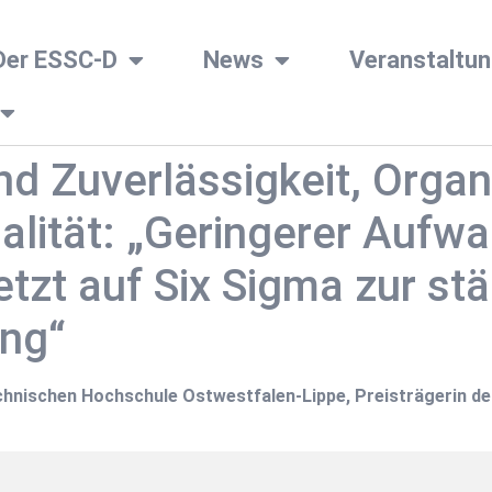
Der ESSC-D
News
Veranstaltu
nd Zuverlässigkeit, Orga
alität: „Geringerer Aufw
setzt auf Six Sigma zur st
ng“
echnischen Hochschule Ostwestfalen-Lippe, Preisträgerin d