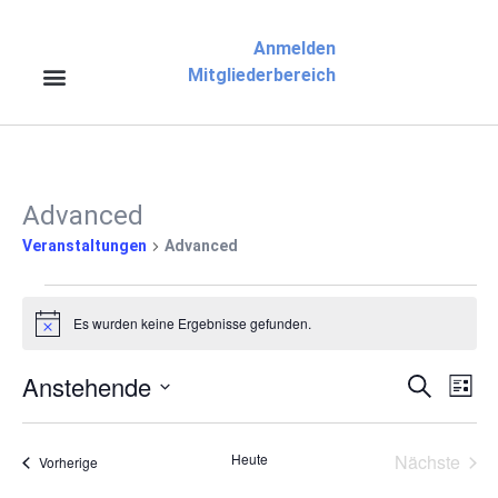
Anmelden
Mitgliederbereich
Advanced
Veranstaltungen
Advanced
Es wurden keine Ergebnisse gefunden.
Hinweis
Anstehende
Veran
Ve
Suche
Liste
Datum
An
Suche
wählen.
Na
Vera
Heute
Nächste
Veranstaltungen
Vorherige
und