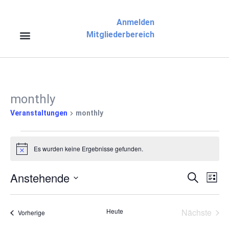
Anmelden
Mitgliederbereich
monthly
Veranstaltungen
monthly
Es wurden keine Ergebnisse gefunden.
Hinweis
Anstehende
Veran
Ve
Suche
Liste
Datum
An
Suche
wählen.
Na
Vera
Heute
Nächste
Veranstaltungen
Vorherige
und