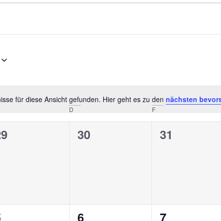
sse für diese Ansicht gefunden. Hier geht es zu den
nächsten bevor
Hinweis
D
F
0
0
0
29
30
31
n,
eranstaltungen,
Veranstaltungen,
Veranstalt
0
0
0
5
6
7