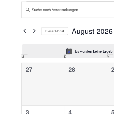
Veranstaltungen
Bitte
Schlüsselwort
Suche
eingeben.
Suche
nach
und
Veranstaltungen
August 2026
Schlüsselwort.
Dieser Monat
Ansichten,
Datum
wählen.
Navigation
Es wurden keine Ergebni
Kalender
M
D
M
von
0
0
27
28
Veranstaltungen
Veranstaltungen,
Veranstaltunge
V
0
0
3
4