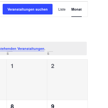
Veranstaltun
Veranstaltungen suchen
Liste
Monat
Ansichten-
Navigation
stehenden Veranstaltungen
.
S
S
0
0
1
2
ungen,
Veranstaltungen,
Veranstaltungen,
0
0
8
9