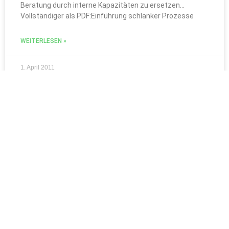
Beratung durch interne Kapazitäten zu ersetzen…
Vollständiger als PDF:Einführung schlanker Prozesse
WEITERLESEN »
1. April 2011
« Voriger
1
2
3
4
5
Nächster »
Impressum
Kontakt
© 2025