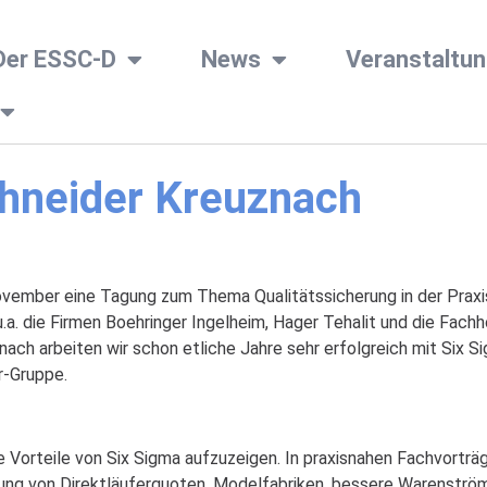
Der ESSC-D
News
Veranstaltu
chneider Kreuznach
ovember eine Tagung zum Thema Qualitätssicherung in der Praxi
.a. die Firmen Boehringer Ingelheim, Hager Tehalit und die Fach
ch arbeiten wir schon etliche Jahre sehr erfolgreich mit Six 
r-Gruppe.
 Vorteile von Six Sigma aufzuzeigen. In praxisnahen Fachvorträ
rung von Direktläuferquoten, Modelfabriken, bessere Warenströ