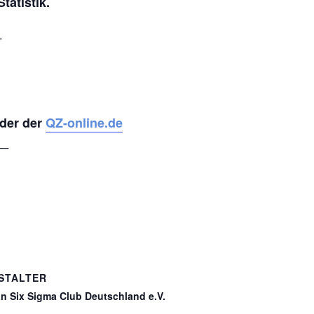
atistik.
_
nder der
QZ-online.de
__
STALTER
n Six Sigma Club Deutschland e.V.