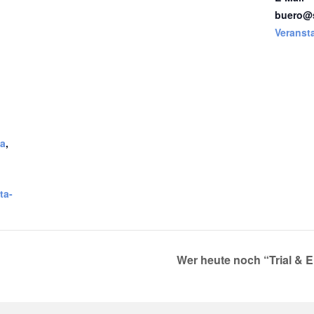
buero@s
Veranst
ma
,
ta-
Wer heute noch “Trial & E