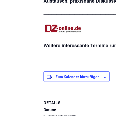
Austausch, praxisnahe Diskussio
____________________________
Weitere interessante Termine ru
____________________________
Zum Kalender hinzufügen
DETAILS
Datum: