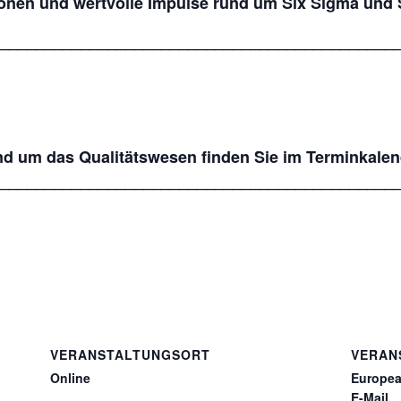
nen und wertvolle Impulse rund um Six Sigma und St
____________________________________________
nd um das Qualitätswesen finden Sie im Terminkale
____________________________________________
VERANSTALTUNGSORT
VERAN
Online
Europea
E-Mail