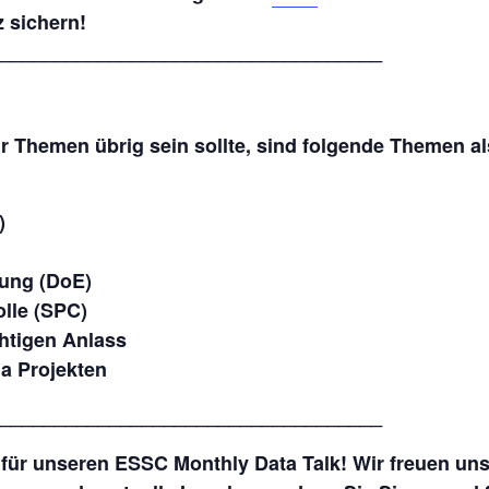
z sichern!
___________________________________
für Themen übrig sein sollte, sind folgende Themen 
)
nung (DoE)
olle (SPC)
chtigen Anlass
ma Projekten
___________________________________
z für unseren
ESSC Monthly Data Talk
! Wir freuen un